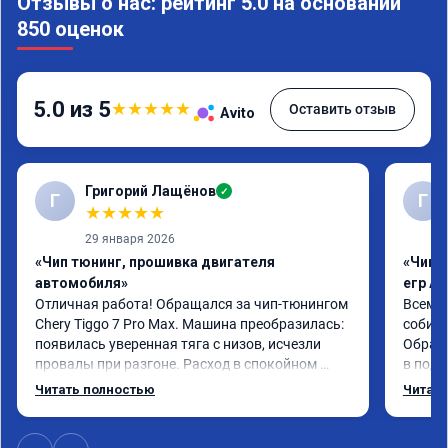
Отзывы о нас: рейтинг 5.0 на основании
850 оценок
5.0 из 5
★
★
★
★
★
Оставить отзыв
Avito
Григорий Лащёнов
✓
Г
Г
★
★
★
★
★
29 января 2026
«Чип тюнинг, прошивка двигателя
«Чип 
автомобиля»
егр Ad
Отличная работа! Обращался за чип-тюнингом 
Всем д
Chery Tiggo 7 Pro Max. Машина преобразилась: 
собира
появилась уверенная тяга с низов, исчезли 
Обрати
провалы при разгоне. Расход в спокойном 
в подр
режиме даже немного снизился. Все сделали 
Приеха
Читать полностью
Читать
профессионально, с подробной консультацией. 
готово
Рекомендую всем, кто сомневается.
дали г
своё д