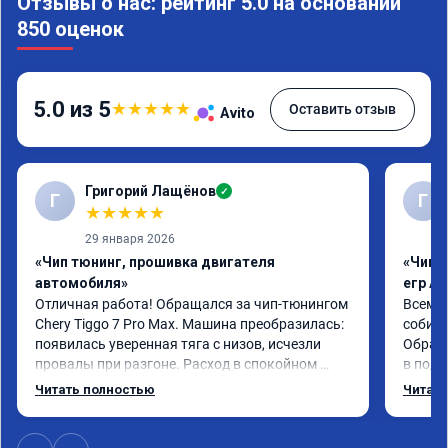
Отзывы о нас: рейтинг 5.0 на основании
850 оценок
5.0 из 5
★
★
★
★
★
Оставить отзыв
Avito
Григорий Лащёнов
✓
Г
Г
★
★
★
★
★
29 января 2026
«Чип тюнинг, прошивка двигателя
«Чип 
автомобиля»
егр Ad
Отличная работа! Обращался за чип-тюнингом 
Всем д
Chery Tiggo 7 Pro Max. Машина преобразилась: 
собира
появилась уверенная тяга с низов, исчезли 
Обрати
провалы при разгоне. Расход в спокойном 
в подр
режиме даже немного снизился. Все сделали 
Приеха
Читать полностью
Читать
профессионально, с подробной консультацией. 
готово
Рекомендую всем, кто сомневается.
дали г
своё д