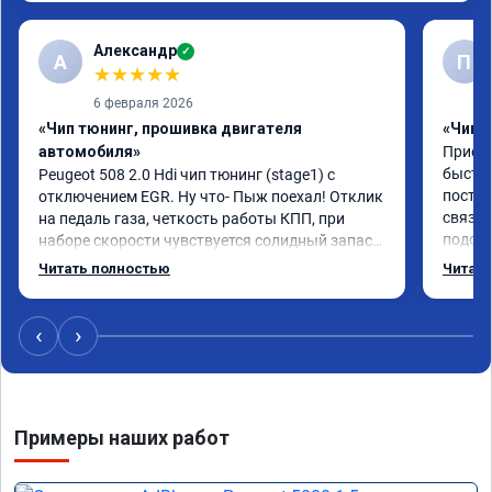
Александр
✓
А
П
★
★
★
★
★
6 февраля 2026
«Чип тюнинг, прошивка двигателя
«Чип 
автомобиля»
Приезж
быстро
Peugeot 508 2.0 Hdi чип тюнинг (stage1) с 
постоя
отключением EGR. Ну что- Пыж поехал! Отклик 
связан
на педаль газа, четкость работы КПП, при 
подска
наборе скорости чувствуется солидный запас 
поступ
мощности. Ребята постарались на совесть, 
Читать полностью
Читать
компан
рекомендую!
ездить
‹
›
Примеры наших работ