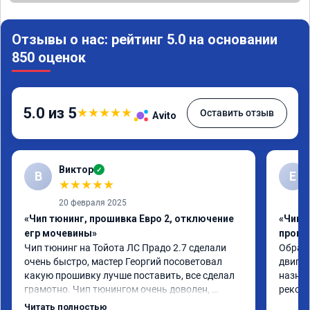
Отзывы о нас: рейтинг 5.0 на основании
850 оценок
5.0 из 5
★
★
★
★
★
Оставить отзыв
Avito
Виктор
✓
В
Е
★
★
★
★
★
20 февраля 2025
«Чип тюнинг, прошивка Евро 2, отключение
«Чип 
егр мочевины»
проши
Чип тюнинг на Тойота ЛС Прадо 2.7 сделали 
Обрати
очень быстро, мастер Георгий посоветовал 
двигат
какую прошивку лучше поставить, все сделал 
назнач
грамотно. Чип тюнингом очень доволен, 
рекоме
машина ожила немного, отзыв на педаль газа 
Читать полностью