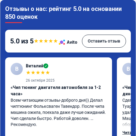
Отзывы о нас: рейтинг 5.0 на основании
850 оценок
5.0 из 5
★
★
★
★
★
Оставить отзыв
Avito
Виталий
✓
В
В
★
★
★
★
★
26 октября 2025
«Чип тюнинг двигателя автомобиля за 1-2
«Чип т
часа»
динос
Всем читающим отзывы-доброго дня)) Делал 
Сделал
чиптюнинг Фольксваген Тавендор. После чипа 
Туарег 
машина ожила, поехала даже лучше ожиданий. 
удален
Чип сделали быстро. Работой доволен. 
Машина
Рекомендую.
оборот
обгонах
Читать