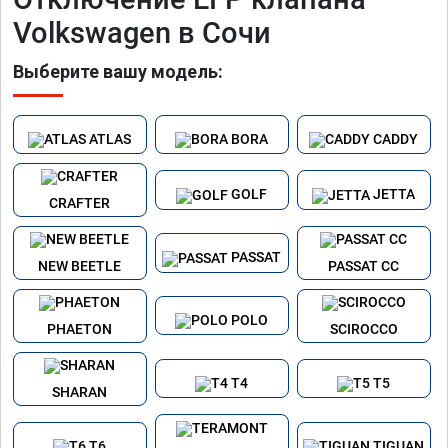
Volkswagen в Сочи
Выберите вашу модель:
ATLAS
BORA
CADDY
GOLF
JETTA
CRAFTER
PASSAT
NEW BEETLE
PASSAT CC
POLO
PHAETON
SCIROCCO
T4
T5
SHARAN
T6
TIGUAN