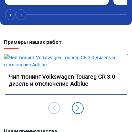
Отклик
сократ
Расход
‹
›
Получи
Примеры наших работ
Чип тюнинг Volkswagen Touareg CR 3.0
дизель и отключение Adblue
Наши преимущества