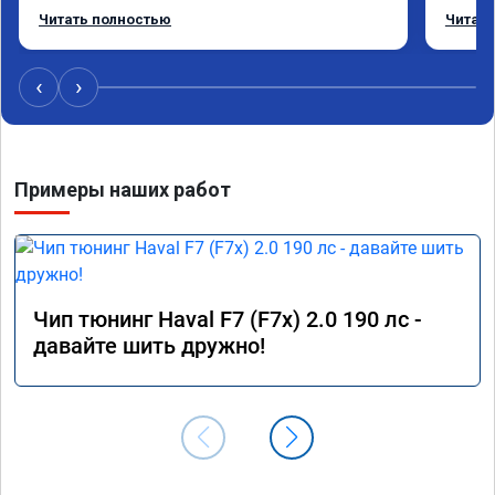
режиме даже немного снизился. Все сделали 
Приеха
Читать полностью
Читать
профессионально, с подробной консультацией. 
готово
Рекомендую всем, кто сомневается.
дали г
своё д
‹
›
Примеры наших работ
Чип тюнинг Haval F7 (F7x) 2.0 190 лс -
давайте шить дружно!