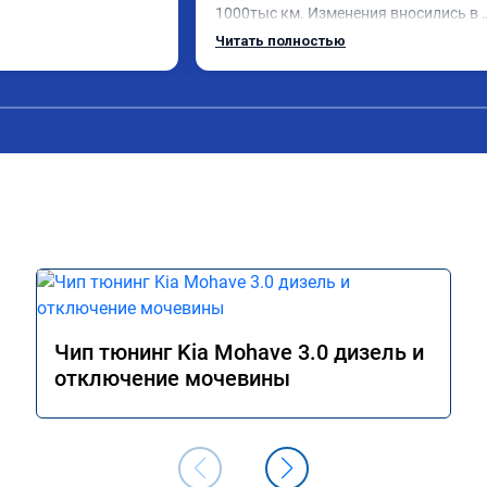
1000тыс км. Изменения вносились в 
расход топлива 
родную прошивку, потом программу 
Читать полностью
и. Понятно,что 
закачали обратно. Рекомендую.
осле физического 
аслонок в аварийном 
ния их расход 
м сейчас.

ромное спасибо!!!!

Чип тюнинг Kia Mohave 3.0 дизель и
отключение мочевины