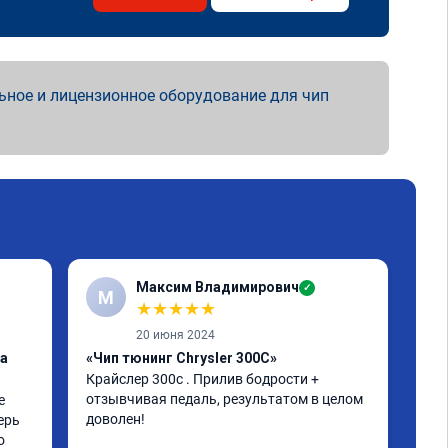
ьное и лицензионное оборудование для чип
Максим Владимирович
✓
М
А
★
★
★
★
★
20 июня 2024
ка
«Чип тюнинг Chrysler 300C»
«От
Крайслер 300с . Прилив бодрости + 
заг
отзывчивая педаль, результатом в целом 
 
Все
доволен!
ерь 
 