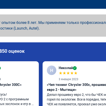
 опытом более 8 лет. Мы применяем только профессионал
ностики (Launch, Autel).
 850 оценок
Николай
✓
Н
★
★
★
★
★
4
3 января 2023
hrysler 300C»
«Чип тюнинг Chrysler 300c, прошив
евро 2 - Мытищи»
усь!

Делал прошивку евро 2, что бы ЧЕК не
О 2 с програмным 
горел по экологии. Все в порядке, теп
х заслонок и егр в 
ЧЕК не появляется, проехал уже около