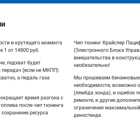
чи
ности и крутящего момента
Чип тюнинг Крайслер Паци
 1 от 14800 руб.
(Электронного Блока Управ
вмешательства в конструкц
не, подхват будет
необязательно!
а передач (если не МКПП)
кватно, а педаль газа
Мы прошиваем бензиновые и
необходимости, возможно 
(лямбда зонда), и ошибок п
сокращает время разгона с
ремонте, и другие дополни
 топлива после чип тюнинга
ограничения максимальной 
а сохранение ресурса
диностенде.