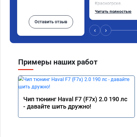
Красногрске.

Все прошло отлично,
Читать полностью
упал,провалы изчезл
Оставить отзыв
двигатель работал п
удаления вихревых з
‹
›
режиме,но и до удале
топлива был выше че
Я доволен,мастеру ог
Команда у них топ!!!
Примеры наших работ
Чип тюнинг Haval F7 (F7x) 2.0 190 лс
- давайте шить дружно!