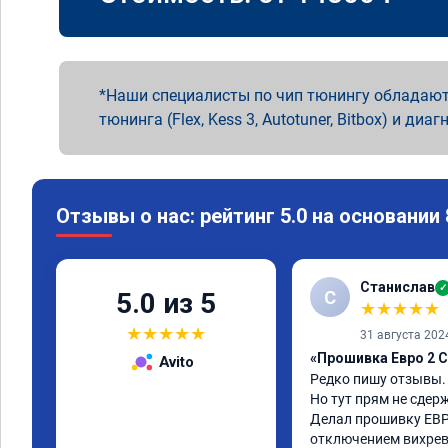
Наши специалисты по чип тюнингу обладают
тюнинга (Flex, Kess 3, Autotuner, Bitbox) и диаг
Отзывы о нас: рейтинг 5.0 на основании
Станислав
✓
С
5.0 из 5
★
★
★
★
★
★
★
★
★
★
31 августа 202
«Прошивка Евро 2 C
Avito
Редко пишу отзывы.

Но тут прям не сдерж
Делал прошивку ЕВР
отключением вихревы