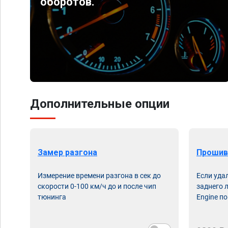
оборотов.
Дополнительные опции
Замер разгона
Прошив
Измерение времени разгона в сек до
Если уда
скорости 0-100 км/ч до и после чип
заднего 
тюнинга
Engine по