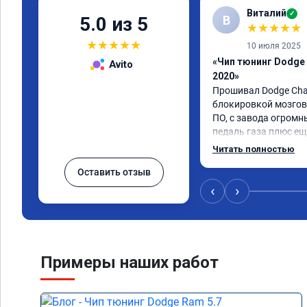
Виталий
✓
В
5.0 из 5
★
★
★
★
★
★
★
★
★
★
10 июля 2025
«Чип тюнинг Dodge 
Avito
2020»
Прошивал Dodge Charg
блокировкой мозгов 
ПО, с завода огромн
педаль газа плюс ещ
приехал снизить до 
Читать полностью
недостаток.

Оставить отзыв
Когда забирал машин
всего железа под но
‹
›
течение примерно 200
было почти никаких 
полном открытии дро
нормального отклика 
прошествии 500-600к
Примеры наших работ
установилась жара 3
температура на впус
за 60, с постоянно 