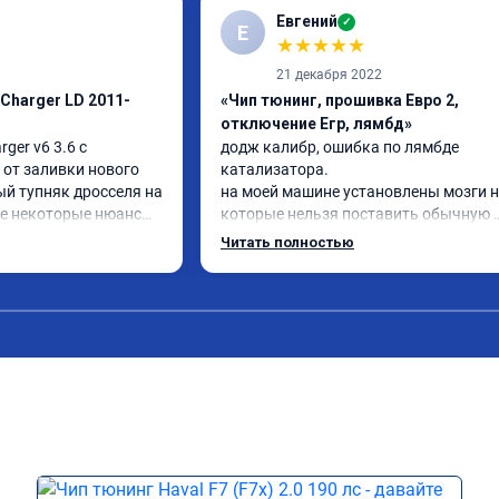
Евгений
✓
Е
★
★
★
★
★
21 декабря 2022
Charger LD 2011-
«Чип тюнинг, прошивка Евро 2,
отключение Егр, лямбд»
er v6 3.6 с 
додж калибр, ошибка по лямбде 
от заливки нового 
катализатора.

ый тупняк дросселя на 
на моей машине установлены мозги н
е некоторые нюансы, 
которые нельзя поставить обычную 
минимума этот 
прошивку под евро 2.

Читать полностью
обратился к Даниилу, он направил 
у сказали адаптация 
исходный код мозгов программисту, 
вую прошивку в 
который изменил код, далее Даниил з
км, по началу не 
сек залил его в мозги.

изменений, при 
проехал уже 100 км ошибка не появил
сселя и не было 
машина едет хорошо.

на газ, НО по 
хотя раньше после сброса ошибке 
м, когда в Москве 
выскакивал ошибка через 20км.

5+ градусов, 
работой доволен.
ке в пробках убежала 
включенным климатом, 