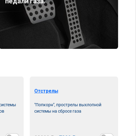
педали газа.
Отстрелы
 системы
"Попкорн", прострелы выхлопной
ов
системы на сбросе газа