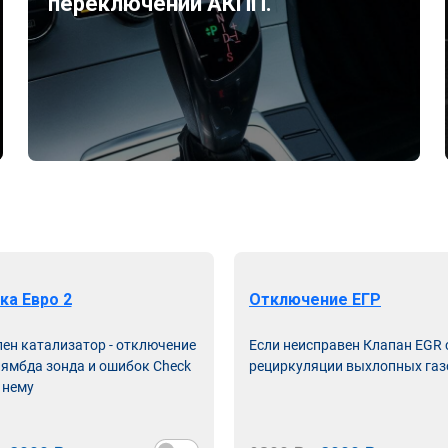
переключений АКПП.
ка Евро 2
Отключение ЕГР
лен катализатор - отключение
Если неисправен Клапан EGR
лямбда зонда и ошибок Check
рециркуляции выхлопных газ
 нему