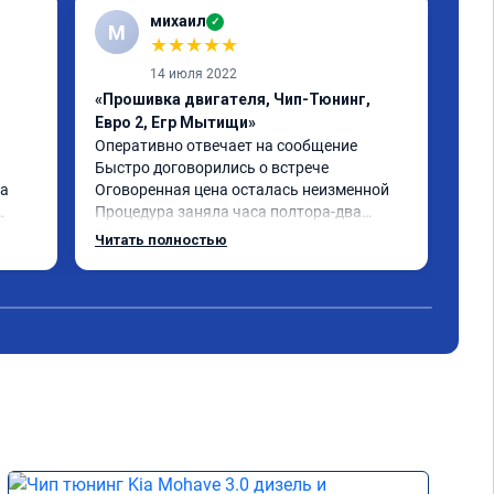
михаил
✓
М
★
★
★
★
★
14 июля 2022
«Прошивка двигателя, Чип-Тюнинг,
«Чи
Евро 2, Егр Мытищи»
Отл
маш
Оперативно отвечает на сообщение

гла
Быстро договорились о встрече

пер
а 
Оговоренная цена осталась неизменной

без
Процедура заняла часа полтора-два

ден
Хороший результат

Читать полностью
Чит
о ко
убрали экологию, прошили стейдж 1

поч
Машина стала значительно приятнее 
раз
а 30 
откликаться на педаль газа

рек
по приросту мощности пока не могу 
ась, 
сказать наверняка, машина ещё не 
прошла адаптацию, но по субъективным 
ощущениям - пропали провалы

жду, пока прошивка раскроет весь свой 
потенциал)

авто Додж Рэм 5.7