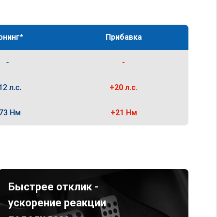
юнинг*
Прибавка
-
-
12 л.с.
+20 л.с.
73 Нм
+21 Нм
Быстрее отклик -
ускорение реакции