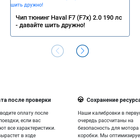
, как должен, легко 
ряд без задержки 
ал. Теперь меня 
Чип тюнинг Haval F7 (F7x) 2.0 190 лс
ет проделанная 
- давайте шить дружно!
номерной сертификат 
ией.
та после проверки
Сохранение ресурс
водите оплату после
Наши калибровки в перв
поездки, если вас
очередь рассчитаны на
ют все характеристики.
безопасность для мотора
вырастет в ходе
коробки. Мы оптимизируе