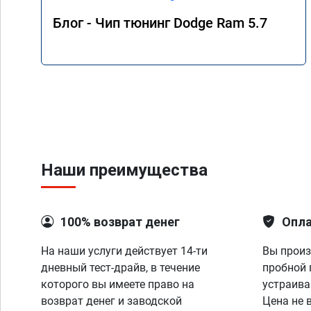
он наконец-то поехал
прыгает в соседний 
Блог - Чип тюнинг Dodge Ram 5.7
дросселя, нажал-поех
полностью устраива
работа.

По результату дают 
о прошивке с гарант
Наши преимущества
100% возврат денег
Опла
На наши услуги действует 14-ти
Вы произ
дневный тест-драйв, в течение
пробной 
которого вы имеете право на
устраива
возврат денег и заводской
Цена не 