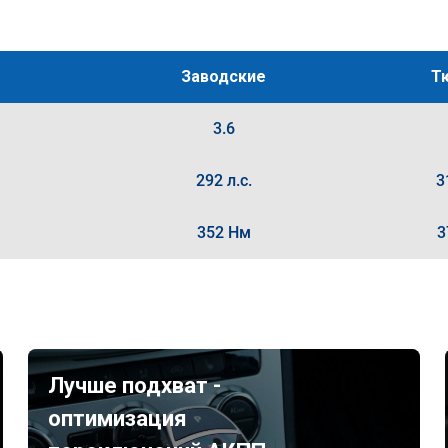
Заводские
Т
3.6
292 л.с.
3
352 Нм
3
Лучше подхват -
оптимизация