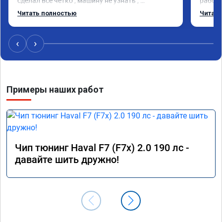
сделал всё чётко , машину не узнать , 
работа
рекомендую мастера
заметн
Читать полностью
Читать
обычно
спорте
очень 
‹
›
Примеры наших работ
Чип тюнинг Haval F7 (F7x) 2.0 190 лс -
давайте шить дружно!