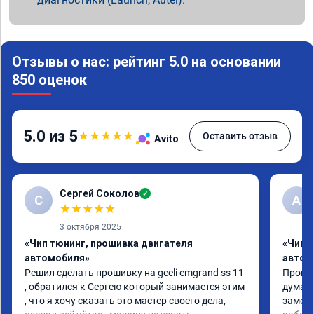
Отзывы о нас: рейтинг 5.0 на основании
850 оценок
5.0 из 5
★
★
★
★
★
Оставить отзыв
Avito
Сергей Соколов
✓
С
А
★
★
★
★
★
3 октября 2025
«Чип тюнинг, прошивка двигателя
«Чип 
автомобиля»
автом
Решил сделать прошивку на geeli emgrand ss 11 
Прошил
, обратился к Сергею который занимается этим 
думал 
, что я хочу сказать это мастер своего дела, 
замети