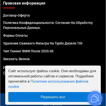
Правовая информация
Договор-Оферта
Политика Конфиденциальности. Согласие На Обработку
Персональных Данных.
Формы Оплаты
Удаление Сажевого Фильтра На Турбо Дизеле TDI
Чип Тюнинг BMW После 2020.06
Заказать Звонок
ИП Смирнов Георгий Павлович. ИНН 781302555843,
Сайт использует файлы cookie. Они необходимы для
ОГРНИП 324470400032610
оптимальной работы сайтов и сервисов. Подробнее
прочитайте в
Политике использования файлов
cookie
Разрешить все
© 2010 - 2026 Чип тюнинг в Сочи - Автосервис "Евро
Чип Тюнинг"