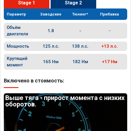
Stage 1
Stage 2
Параметр
Заводские
Тюнинг*
Прибавка
Объём
1.8
-
-
двигателя
Мощность
125 л.с.
138 л.с.
+13 л.с.
Крутящий
165 Нм
182 Нм
+17 Нм
момент
Включено в стоимость:
Выше тяга - прирост момента с низких
оборотов.