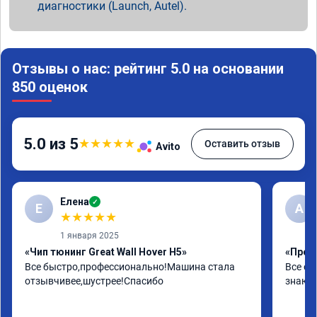
диагностики (Launch, Autel).
Отзывы о нас: рейтинг 5.0 на основании
850 оценок
5.0 из 5
★
★
★
★
★
Оставить отзыв
Avito
Елена
✓
Е
А
★
★
★
★
★
1 января 2025
«Чип тюнинг Great Wall Hover H5»
«Проши
Все быстро,профессионально!Машина стала 
Все от
отзывчивее,шустрее!Спасибо
знают 