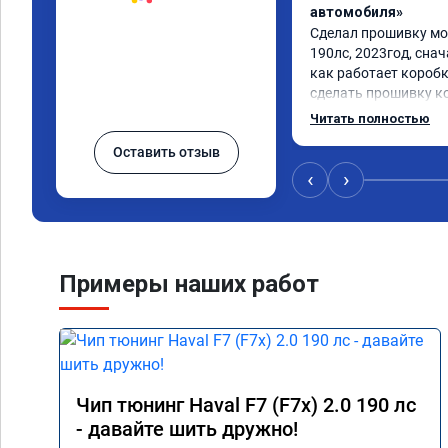
автомобиля»
Сделал прошивку мот
190лс, 2023год, снач
как работает коробк
сделать прошивку ко
машина поехала в ра
Читать полностью
грамотно и корректн
Оставить отзыв
рекомендую
‹
›
Примеры наших работ
Чип тюнинг Haval F7 (F7x) 2.0 190 лс
- давайте шить дружно!