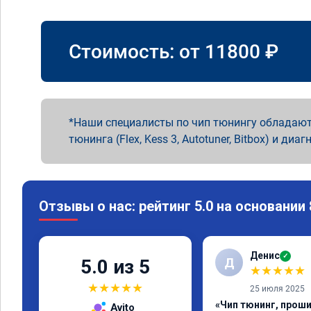
Стоимость: от
11800
₽
Наши специалисты по чип тюнингу обладают
тюнинга (Flex, Kess 3, Autotuner, Bitbox) и диаг
Отзывы о нас: рейтинг 5.0 на основании
Денис
✓
Д
5.0 из 5
★
★
★
★
★
★
★
★
★
★
25 июля 2025
«Чип тюнинг, прош
Avito