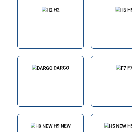
H2
H
DARGO
F
H9 NEW
H