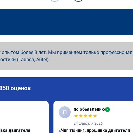
 опытом более 8 лет. Мы применяем только профессионал
ностики (Launch, Autel).
 850 оценок
по обьявлению
✓
П
★
★
★
★
★
24 февраля 2026
ивка двигателя
«Чип тюнинг, прошивка двигателя