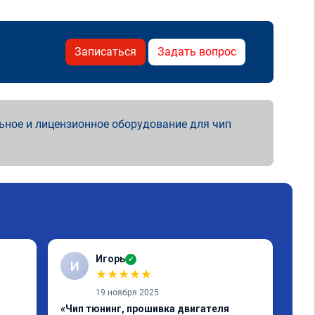
Записаться
Задать вопрос
ьное и лицензионное оборудование для чип
Игорь
✓
И
А
★
★
★
★
★
19 ноября 2025
«Чип тюнинг, прошивка двигателя
«Чи