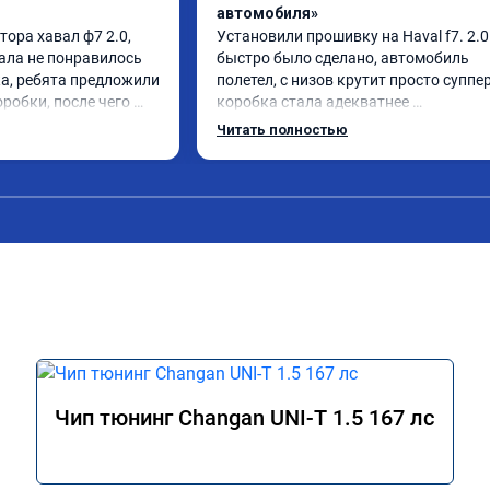
автомобиля»
ора хавал ф7 2.0, 
Установили прошивку на Haval f7. 2.0 ,
ала не понравилось 
быстро было сделано, автомобиль 
а, ребята предложили 
полетел, с низов крутит просто суппер,
робки, после чего 
коробка стала адекватнее 
зы лучше, все 
переключаться, в общем очень доволе
Читать полностью
о объяснили, 
спасибо!
Чип тюнинг Changan UNI-T 1.5 167 лс