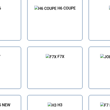
6
H6 COUPE
7
F7X
5 NEW
H3