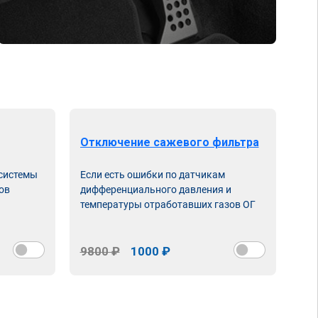
Отключение сажевого фильтра
От
 системы
Если есть ошибки по датчикам
Впу
ов
дифференциального давления и
неи
температуры отработавших газов ОГ
9800 ₽
1000 ₽
98