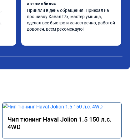
автомобиля»
Пос
кон
 
Приняли в день обращения. Приехал на 
Сде
прошивку Хавал f7x, мастер умница, 
Рас
 
сделал все быстро и качественно, работой 
(пр
доволен, всем рекомендую!
почт
н, 
Чит
Оче
спо
Чип тюнинг Haval Jolion 1.5 150 л.с.
4WD