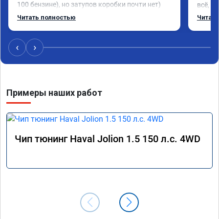
100 бензине), но затупов коробки почти нет)

всё, ч
Очень приятно ездить на эко режиме, а на 
назнач
Читать полностью
Читать
спорте вообще пушка
быстре
хороши
Опреде
‹
›
Примеры наших работ
Чип тюнинг Haval Jolion 1.5 150 л.с. 4WD