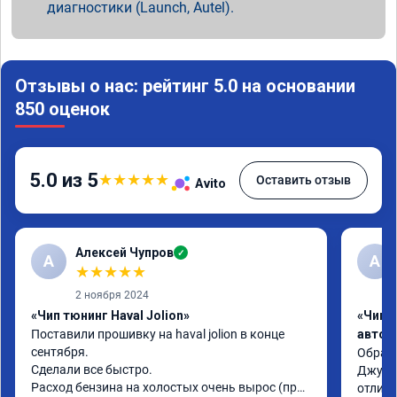
диагностики (Launch, Autel).
Отзывы о нас: рейтинг 5.0 на основании
850 оценок
5.0 из 5
★
★
★
★
★
Оставить отзыв
Avito
Алексей Чупров
✓
А
А
★
★
★
★
★
2 ноября 2024
«Чип тюнинг Haval Jolion»
«Чип 
Поставили прошивку на haval jolion в конце 
автом
сентября.

Обраща
Сделали все быстро.

Джулио
Расход бензина на холостых очень вырос (при 
отличн