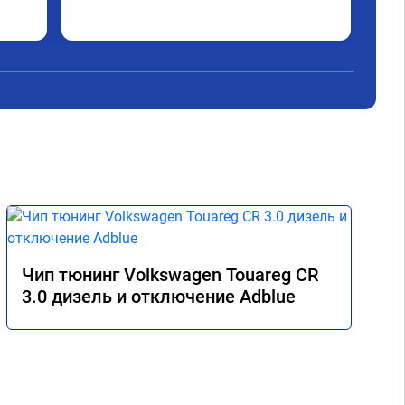
Раб
Чит
пре
сов
фун
был
за 
5-т
Чип тюнинг Volkswagen Touareg CR
3.0 дизель и отключение Adblue