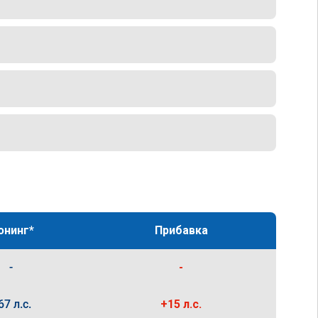
юнинг*
Прибавка
-
-
67 л.с.
+15 л.с.