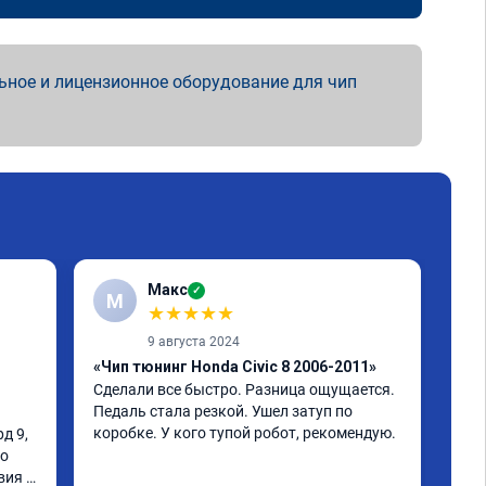
ьное и лицензионное оборудование для чип
Макс
✓
М
★
★
★
★
★
9 августа 2024
«Чип тюнинг Honda Civic 8 2006-2011»
«Чи
Сделали все быстро. Разница ощущается. 
про
Педаль стала резкой. Ушел затуп по 
Здр
коробке. У кого тупой робот, рекомендую.
 9, 
кач
о 
уст
ия 
стр