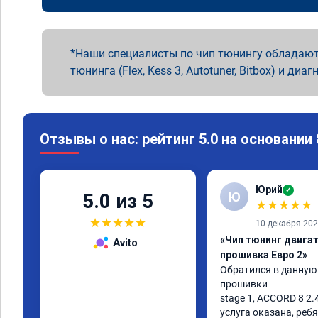
Наши специалисты по чип тюнингу обладают
тюнинга (Flex, Kess 3, Autotuner, Bitbox) и диаг
Отзывы о нас: рейтинг 5.0 на основании
Юрий
✓
Ю
5.0 из 5
★
★
★
★
★
★
★
★
★
★
10 декабря 20
«Чип тюнинг двигате
Avito
прошивка Евро 2»
Обратился в данную
прошивки

stage 1, ACCORD 8 2.4
услуга оказана, ребя