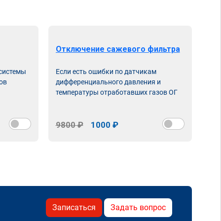
Отключение сажевого фильтра
От
 системы
Если есть ошибки по датчикам
Впу
ов
дифференциального давления и
неи
температуры отработавших газов ОГ
9800 ₽
1000 ₽
98
Записаться
Задать вопрос