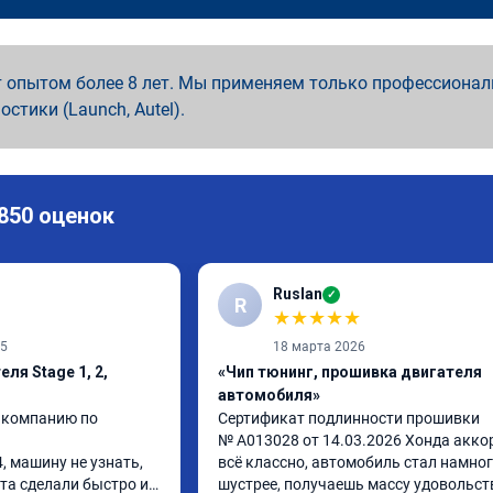
 опытом более 8 лет. Мы применяем только профессионал
ностики (Launch, Autel).
 850 оценок
Ruslan
✓
R
★
★
★
★
★
25
18 марта 2026
ля Stage 1, 2,
«Чип тюнинг, прошивка двигателя
автомобиля»
 компанию по 
Сертификат подлинности прошивки

№ A013028 от 14.03.2026 Хонда аккорд
, машину не узнать, 
всё классно, автомобиль стал намног
та сделали быстро и 
шустрее, получаешь массу удовольств