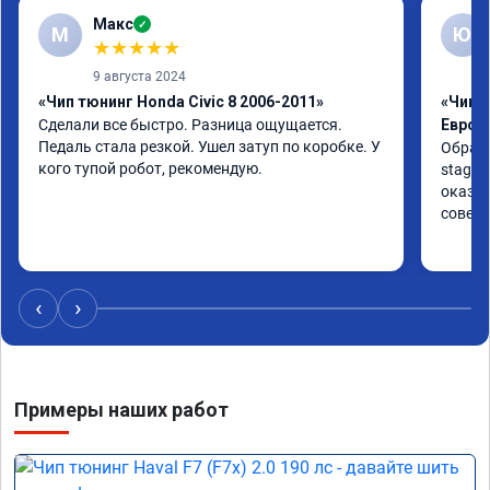
Макс
✓
М
Ю
★
★
★
★
★
9 августа 2024
«Чип тюнинг Honda Civic 8 2006-2011»
«Чип т
Сделали все быстро. Разница ощущается. 
Евро 2
Педаль стала резкой. Ушел затуп по коробке. У 
Обрати
кого тупой робот, рекомендую.
stage 
оказан
совет
‹
›
Примеры наших работ