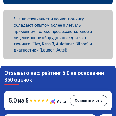
Наши специалисты по чип тюнингу
обладают опытом более 8 лет. Мы
применяем только профессиональное и
лицензионное оборудование для чип
тюнинга (Flex, Kess 3, Autotuner, Bitbox) и
диагностики (Launch, Autel).
Отзывы о нас: рейтинг 5.0 на основании
850 оценок
5.0 из 5
★
★
★
★
★
Оставить отзыв
Avito