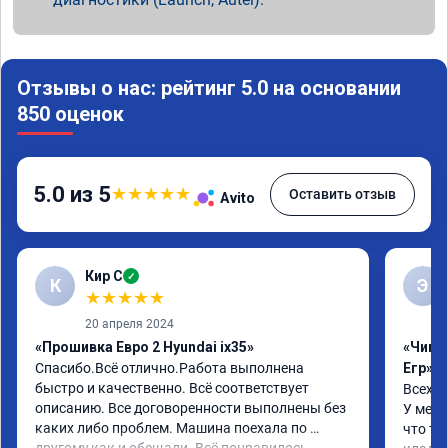
Отзывы о нас: рейтинг 5.0 на основании
850 оценок
5.0 из 5
★
★
★
★
★
Оставить отзыв
Avito
Кир С
✓
К
Э
★
★
★
★
★
20 апреля 2024
«Прошивка Евро 2 Hyundai ix35»
«Чип 
Спасибо.Всё отлично.Работа выполнена 
Егр»
быстро и качественно. Всё соответствует 
Всех п
описанию. Все договоренности выполнены без 
У меня
каких либо проблем. Машина поехала по 
что та
другому,как и обещали. Всё понравилось. 