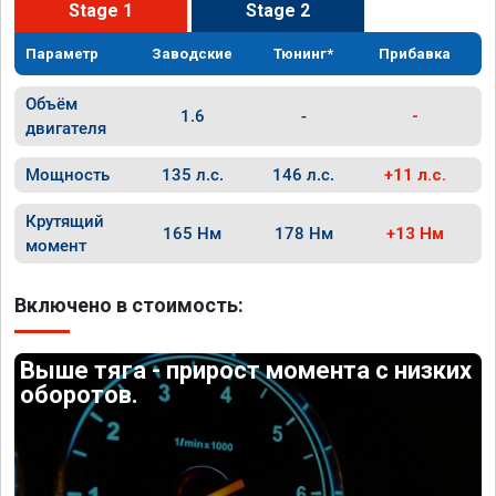
Stage 1
Stage 2
Параметр
Заводские
Тюнинг*
Прибавка
Объём
1.6
-
-
двигателя
Мощность
135 л.с.
146 л.с.
+11 л.с.
Крутящий
165 Нм
178 Нм
+13 Нм
момент
Включено в стоимость:
Выше тяга - прирост момента с низких
оборотов.