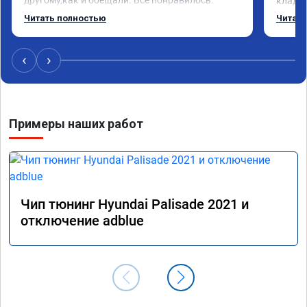
кладез
Рекомендую данную компанию.
и ЕГР 
Читать полностью
Читать
катали
Обрати
систем
‹
›
Хороши
догова
гарант
стала 
Примеры наших работ
не меш
маневр
В обще
пути!
Чип тюнинг Hyundai Palisade 2021 и
отключение adblue