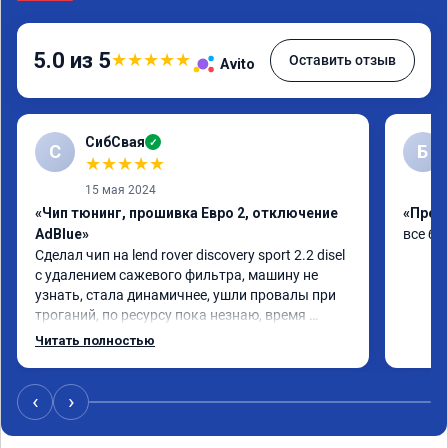
5.0 из 5
★
★
★
★
★
Оставить отзыв
Avito
СибСвая
✓
С
Б
★
★
★
★
★
15 мая 2024
«Чип тюнинг, прошивка Евро 2, отключение
«Проши
AdBlue»
все бы
Сделал чип на lend rover discovery sport 2.2 disel 
с удалением сажевого фильтра, машину не 
узнать, стала динамичнее, ушли провалы при 
троганий, по ресурсу пока незнаю, время 
покажет, короче рекомендую!
Читать полностью
‹
›