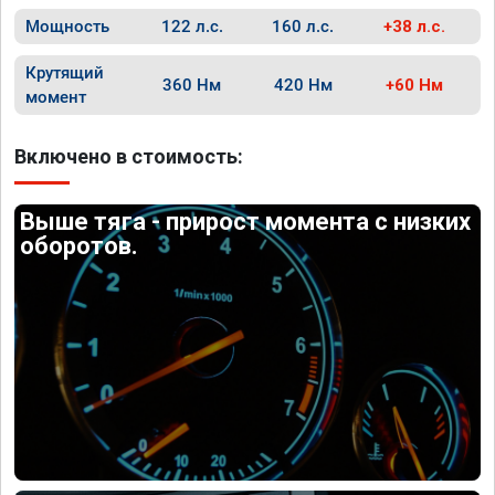
Мощность
122 л.с.
160 л.с.
+38 л.с.
Крутящий
360 Нм
420 Нм
+60 Нм
момент
Включено в стоимость:
Выше тяга - прирост момента с низких
оборотов.