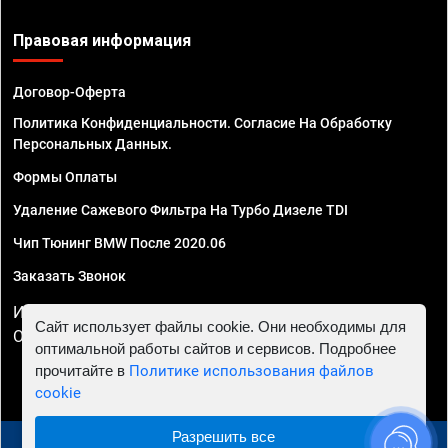
Правовая информация
Договор-Оферта
Политика Конфиденциальности. Согласие На Обработку
Персональных Данных.
Формы Оплаты
Удаление Сажевого Фильтра На Турбо Дизеле TDI
Чип Тюнинг BMW После 2020.06
Заказать Звонок
ИП Смирнов Георгий Павлович. ИНН 781302555843,
Сайт использует файлы cookie. Они необходимы для
ОГРНИП 324470400032610
оптимальной работы сайтов и сервисов. Подробнее
прочитайте в
Политике использования файлов
cookie
Разрешить все
© 2010 - 2026 Чип тюнинг в Сочи - Автосервис "Евро