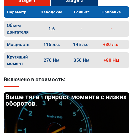
Stage 1
Stage 2
Параметр
Заводские
Тюнинг*
Прибавка
Объём
1.6
-
-
двигателя
Мощность
115 л.с.
145 л.с.
+30 л.с.
Крутящий
270 Нм
350 Нм
+80 Нм
момент
Включено в стоимость:
Выше тяга - прирост момента с низких
оборотов.