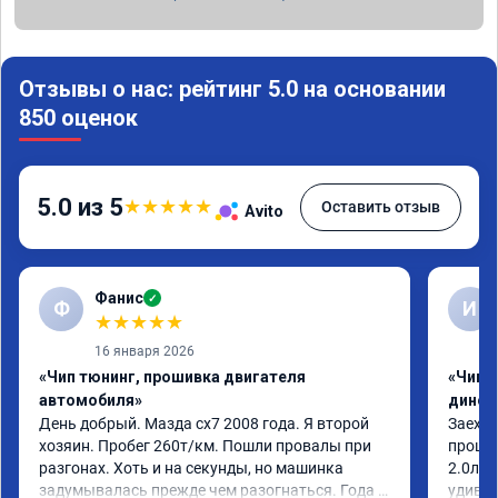
Отзывы о нас: рейтинг 5.0 на основании
850 оценок
5.0 из 5
★
★
★
★
★
Оставить отзыв
Avito
Фанис
✓
Ф
И
★
★
★
★
★
16 января 2026
«Чип тюнинг, прошивка двигателя
«Чип т
автомобиля»
динос
День добрый. Мазда сх7 2008 года. Я второй 
Заехал
хозяин. Пробег 260т/км. Пошли провалы при 
прошит
разгонах. Хоть и на секунды, но машинка 
2.0л. 
задумывалась прежде чем разогнаться. Года 4 
удивлё