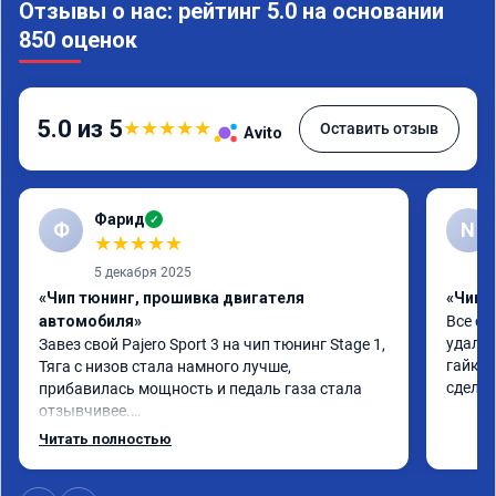
Отзывы о нас: рейтинг 5.0 на основании
850 оценок
5.0 из 5
★
★
★
★
★
Оставить отзыв
Avito
Фарид
✓
Ф
N
★
★
★
★
★
5 декабря 2025
«Чип тюнинг, прошивка двигателя
«Чип т
автомобиля»
Все от
удалил
Завез свой Pajero Sport 3 на чип тюнинг Stage 1,

гайки 
Тяга с низов стала намного лучше, 
сделал
прибавилась мощность и педаль газа стала 
отзывчивее.

Читать полностью
Рекомендую ребят, делают свою работу 
качественно!
