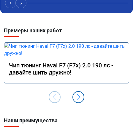
Читал что в Австралии при покупке этих 
‹
›
машин сразу делают чип тюнинг, чтобы не 
было провалов.

Завтра везу X7 на чип, Там по цифрам 
Примеры наших работ
результаты должны быть еще лучше)
Чип тюнинг Haval F7 (F7x) 2.0 190 лс -
давайте шить дружно!
Наши преимущества