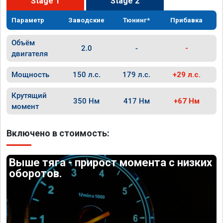
Stage 1
Stage 2
Параметр
Заводские
Тюнинг*
Прибавка
Объём
2.0
-
-
двигателя
Мощность
150 л.с.
179 л.с.
+29 л.с.
Крутящий
350 Нм
417 Нм
+67 Нм
момент
Включено в стоимость:
Выше тяга - прирост момента с низких
оборотов.