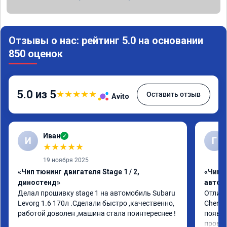
Отзывы о нас: рейтинг 5.0 на основании
850 оценок
5.0 из 5
★
★
★
★
★
Оставить отзыв
Avito
Иван
✓
И
Г
★
★
★
★
★
19 ноября 2025
«Чип тюнинг двигателя Stage 1 / 2,
«Чип 
диностенд»
автом
Делал прошивку stage 1 на автомобиль Subaru 
Отличн
Levorg 1.6 170л .Сделали быстро ,качественно, 
Chery 
работой доволен ,машина стала поинтереснее !
появил
провал