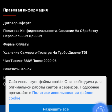
Правовая информация
Договор-Оферта
Политика Конфиденциальности. Согласие На Обработку
Персональных Данных.
Формы Оплаты
Удаление Сажевого Фильтра На Турбо Дизеле TDI
Чип Тюнинг BMW После 2020.06
Заказать Звонок
ИП Смирнов Георгий Павлович. ИНН 781302555843,
Сайт использует файлы cookie. Они необходимы для
ОГРНИП 324470400032610
оптимальной работы сайтов и сервисов. Подробнее
прочитайте в
Политике использования файлов
cookie
Разрешить все
© 2010 - 2026 Чип тюнинг в Сочи - Автосервис "Евро