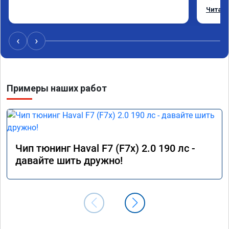
режиме
Читать
профес
Рекоме
‹
›
Примеры наших работ
Чип тюнинг Haval F7 (F7x) 2.0 190 лс -
давайте шить дружно!