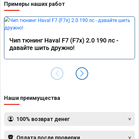
Примеры наших работ
Расход топлива немного снизился при 
спокойной езде, но при активной — вырас, так 
как двигатель лучше «крутится».

Работа была выполнена быстро и 
качественно. Номер сертификата А012056 от 
Чип тюнинг Haval F7 (F7x) 2.0 190 лс -
17.01.26. Огромное спасибо команде за 
давайте шить дружно!
профессионализм!
Наши преимущества
100% возврат денег
Оплата после проверки