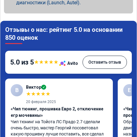
диагностики (Launch, Autel).
Отзывы о нас: рейтинг 5.0 на основании
850 оценок
5.0 из 5
★
★
★
★
★
Оставить отзыв
Avito
Виктор
✓
В
Е
★
★
★
★
★
20 февраля 2025
«Чип тюнинг, прошивка Евро 2, отключение
«Чип 
егр мочевины»
проши
Чип тюнинг на Тойота ЛС Прадо 2.7 сделали 
Обрати
очень быстро, мастер Георгий посоветовал 
двигат
какую прошивку лучше поставить, все сделал 
назнач