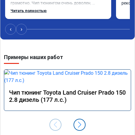
грамотно. Чип тюнингом очень доволен, 
рекоме
машина ожила немного, отзыв на педаль газа 
Читать полностью
стал значительно лучше. Такое ощущение, что 
коробка даже стала работать лучше, пропали 
провалы. Расход топлива остался таким же, но 
‹
›
динамика улучшилась. Советую этот сервис 
всем. Спасибо!!!
Примеры наших работ
Чип тюнинг Toyota Land Cruiser Prado 150
2.8 дизель (177 л.с.)