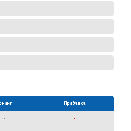
юнинг*
Прибавка
-
-