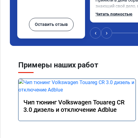
Приняли в день обра
знающий своё дело, 
💯 процентов!!! Через
Читать полностью
прошивку) машину не 
Оставить отзыв
обещано!!! Выдан се
прошивку А 011851 .
‹
›
Примеры наших работ
Чип тюнинг Volkswagen Touareg CR
3.0 дизель и отключение Adblue