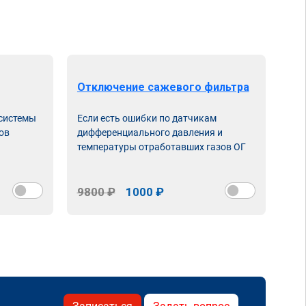
Отключение сажевого фильтра
От
 системы
Если есть ошибки по датчикам
Впу
ов
дифференциального давления и
неи
температуры отработавших газов ОГ
9800 ₽
1000 ₽
98