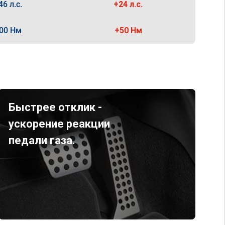
46 л.с.
+24 л.с.
00 Нм
+50 Нм
Быстрее отклик -
ускорение реакции
педали газа.