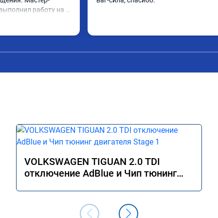
щения. Мастер- 
ваг-сила, спасибо.
выполнил работу на 
 1.5 часа (время на 
узнать!!! Всё как 
ртификат на 
 Рекомендую!!!
VOLKSWAGEN TIGUAN 2.0 TDI
отключение AdBlue и Чип тюнинг
двигателя Stage 1