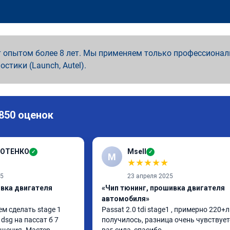
 опытом более 8 лет. Мы применяем только профессионал
ностики (Launch, Autel).
 850 оценок
ДОТЕНКО
Msell
✓
✓
M
★
★
★
★
★
25
23 апреля 2025
ивка двигателя
«Чип тюнинг, прошивка двигателя
автомобиля»
м сделать stage 1 
Passat 2.0 tdi stage1 , примерно 220+л.
dsg на пассат б 7 
получилось, разница очень чувствуетс