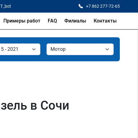
CT_bot
+7 862 277-72-65
Примеры работ
FAQ
Филиалы
Контакты
изель в Сочи