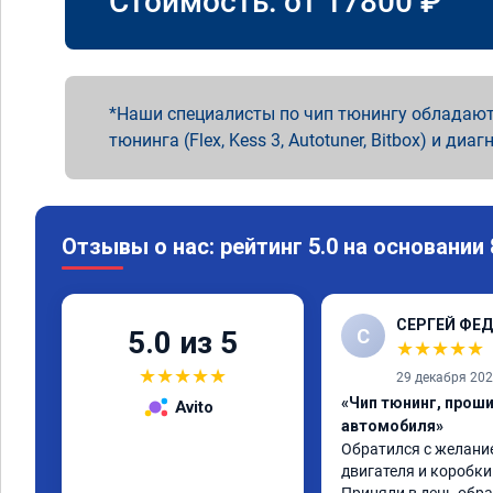
Стоимость: от
17800
₽
Наши специалисты по чип тюнингу обладают
тюнинга (Flex, Kess 3, Autotuner, Bitbox) и диаг
Отзывы о нас: рейтинг 5.0 на основании
СЕРГЕЙ ФЕ
С
5.0 из 5
★
★
★
★
★
★
★
★
★
★
29 декабря 20
«Чип тюнинг, прош
Avito
автомобиля»
Обратился с желание
двигателя и коробки 