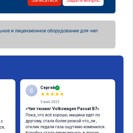
Записаться
Задать вопрос
ьное и лицензионное оборудование для чип
Сергей
✓
С
★
★
★
★
★
5 мая 2023
«Чип тюнинг Volkswagen Passat B7»
«Чи
Пока_что всё хорошо, машина едет по 
про
другому, стала более резкой что_ли , 
с 
Все
отклик педали газа ощутимо изменился. 
я, 
B8 V
Коробка стала переключать в других 