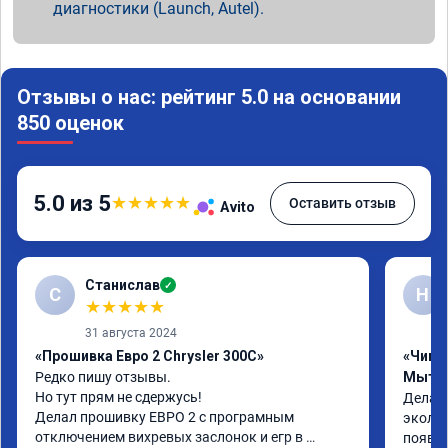
диагностики (Launch, Autel).
Отзывы о нас: рейтинг 5.0 на основании
850 оценок
5.0 из 5
★
★
★
★
★
Оставить отзыв
Avito
Станислав
✓
С
Н
★
★
★
★
★
31 августа 2024
«Прошивка Евро 2 Chrysler 300C»
«Чип т
Редко пишу отзывы.

Мыти
Но тут прям не сдержусь!

Делал 
Делал прошивку ЕВРО 2 с програмным 
эколог
отключением вихревых заслонок и егр в 
появля