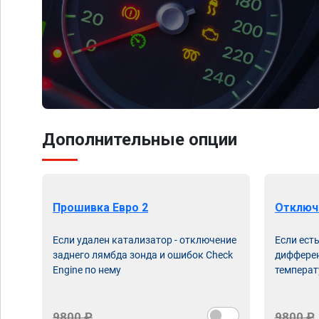
Дополнительные опции
Прошивка Евро 2
Отключ
Если удален катализатор - отключение
Если ест
заднего лямбда зонда и ошибок Check
дифферен
Engine по нему
температ
9800 ₽
9800 ₽