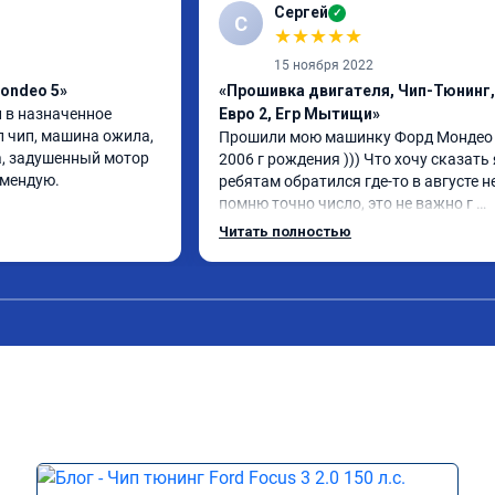
Сергей
✓
С
★
★
★
★
★
15 ноября 2022
ondeo 5»
«Прошивка двигателя, Чип-Тюнинг,
 в назначенное 
Евро 2, Егр Мытищи»
л чип, машина ожила, 
Прошили мою машинку Форд Мондео 
, задушенный мотор 
2006 г рождения ))) Что хочу сказать я
омендую.
ребятам обратился где-то в августе не
помню точно число, это не важно г 
Мытищи если кому то важно расстоян
Читать полностью
Приехал я на инвалидке которая ни ф
не тянула хотя объем 2.0 Обновил пар
чет перепрошил , прости братишка за
как тебя зовут ( )) Блин машина ожила
реально)) Спасибос Всем рекамендую 
пожалеете ))