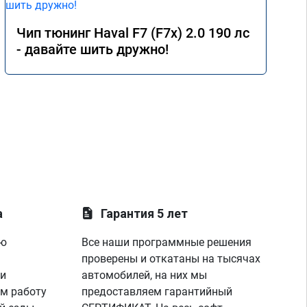
объемом. Со съёмом ЭБУ процедура 
заняла 1.5ч. Григорий, спасибо тебе 
Чип тюнинг Haval F7 (F7x) 2.0 190 лс
большое!🤝
- давайте шить дружно!
а
Гарантия 5 лет
ую
Все наши программные решения
проверены и откатаны на тысячах
 и
автомобилей, на них мы
м работу
предоставляем гарантийный