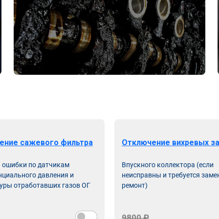
ение сажевого фильтра
Отключение вихревых з
ь ошибки по датчикам
Впускного коллектора (если
циального давления и
неисправны и требуется заме
уры отработавших газов ОГ
ремонт)
9800 ₽