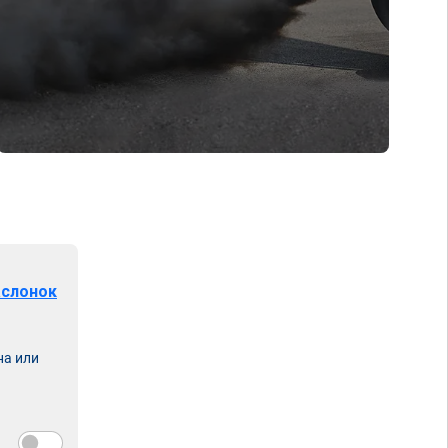
аслонок
на или