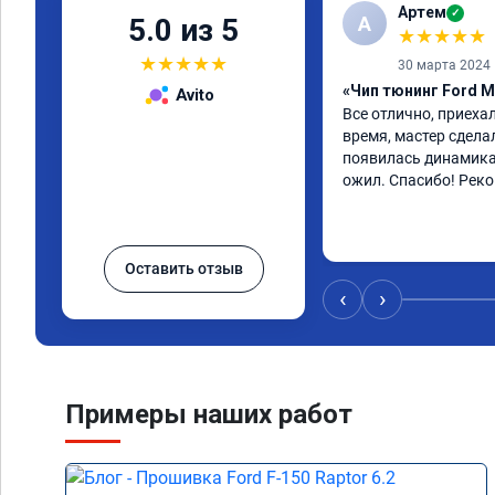
Артем
✓
А
5.0 из 5
★
★
★
★
★
★
★
★
★
★
30 марта 2024
«Чип тюнинг Ford M
Avito
Все отлично, приехал
время, мастер сдела
появилась динамика
ожил. Спасибо! Рек
Оставить отзыв
‹
›
Примеры наших работ