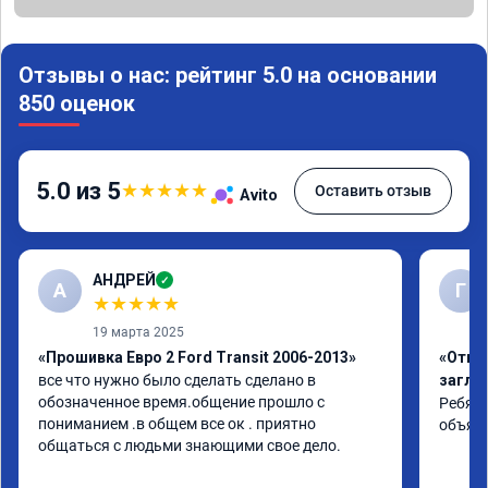
Отзывы о нас: рейтинг 5.0 на основании
850 оценок
5.0 из 5
★
★
★
★
★
Оставить отзыв
Avito
АНДРЕЙ
✓
А
Г
★
★
★
★
★
19 марта 2025
«Прошивка Евро 2 Ford Transit 2006-2013»
«Отклю
все что нужно было сделать сделано в 
заглу
обозначенное время.общение прошло с 
Ребята
пониманием .в общем все ок . приятно 
объяс
общаться с людьми знающими свое дело.