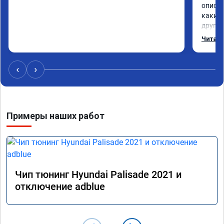
описан
каких 
другом
Реком
Читать
‹
›
Примеры наших работ
Чип тюнинг Hyundai Palisade 2021 и
отключение adblue