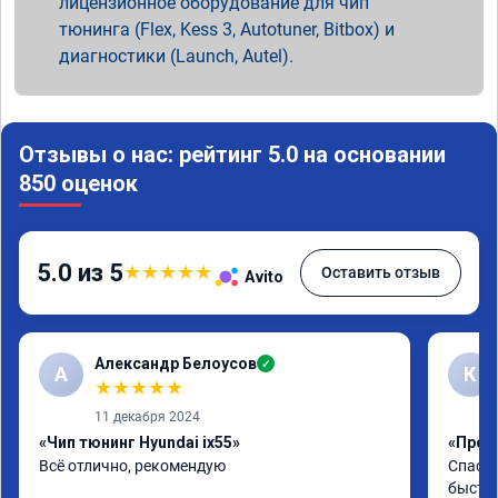
лицензионное оборудование для чип
тюнинга (Flex, Kess 3, Autotuner, Bitbox) и
диагностики (Launch, Autel).
Отзывы о нас: рейтинг 5.0 на основании
850 оценок
5.0 из 5
★
★
★
★
★
Оставить отзыв
Avito
Александр Белоусов
✓
А
К
★
★
★
★
★
11 декабря 2024
«Чип тюнинг Hyundai ix55»
«Проши
Всё отлично, рекомендую
Спасиб
быстро