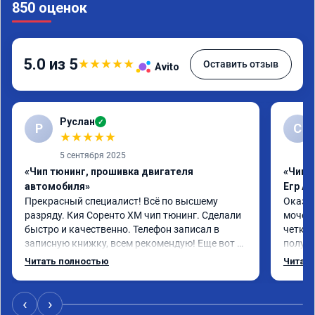
850 оценок
5.0 из 5
★
★
★
★
★
Оставить отзыв
Avito
Руслан
✓
Р
С
★
★
★
★
★
5 сентября 2025
«Чип тюнинг, прошивка двигателя
«Чип 
автомобиля»
Егр Ad
Прекрасный специалист! Всё по высшему 
Оказал
разряду. Кия Соренто XM чип тюнинг. Сделали 
мочеви
быстро и качественно. Телефон записал в 
четко.
записную книжку, всем рекомендую! Еще вот 
получи
поеду в ближайшее дни брата Мазду 6 2016 год 
Доволе
Читать полностью
Читать
отгоню на чип тюнинг.
или не
‹
›