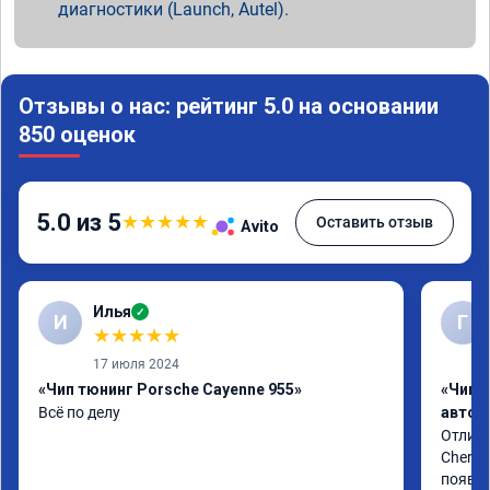
диагностики (Launch, Autel).
Отзывы о нас: рейтинг 5.0 на основании
850 оценок
5.0 из 5
★
★
★
★
★
Оставить отзыв
Avito
Илья
✓
И
Г
★
★
★
★
★
17 июля 2024
«Чип тюнинг Porsche Cayenne 955»
«Чип 
Всё по делу
автом
Отличн
Chery 
появил