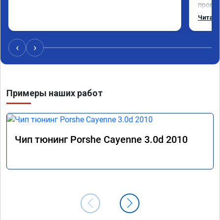
провал
режиме
Читать
профес
Рекоме
‹
›
Примеры наших работ
Чип тюнинг Porshe Cayenne 3.0d 2010