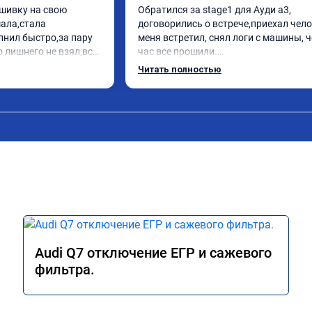
шивку на свою 
Обратился за stage1 для Ауди а3, 
ла,стала 
договорились о встрече,приехал чело
нил быстро,за пару 
меня встретил, снял логи с машины, ч
 лишнего не взял,всё 
час все прошили.

заранее.После 
Арман спасибо тебе огромное, машинк
Читать полностью
просы,всегда 
летела а не поехала! Как писал ранее в
л на связи.Теперь 
личку Арману смерть с косой догнать 
лучае поломки 
может 🤣машина едет не в себя, еще р
комендую Алексея 
спасибо вам!!!!!!!
иалиста!
Audi Q7 отключение ЕГР и сажевого
фильтра.