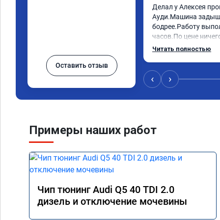
Делал у Алексея про
Ауди.Машина задыша
бодрее.Работу выпол
часов.По цене ничего
как договаривались 
Читать полностью
работы возникали во
Оставить отзыв
консультировал и бы
знаю,куда ехать в с
‹
›
авто.Однозначно ре
как грамотного спец
Примеры наших работ
Чип тюнинг Audi Q5 40 TDI 2.0
дизель и отключение мочевины