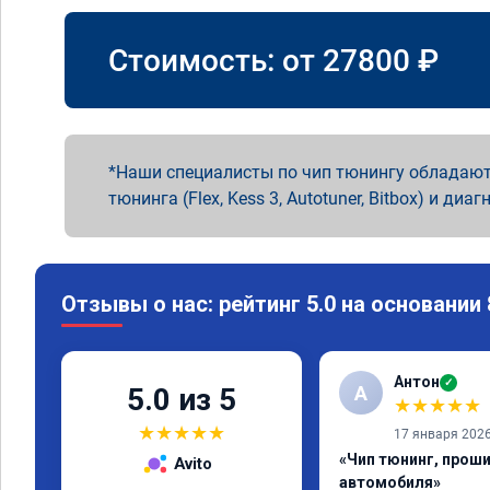
Стоимость: от
27800
₽
Наши специалисты по чип тюнингу обладают
тюнинга (Flex, Kess 3, Autotuner, Bitbox) и диаг
Отзывы о нас: рейтинг 5.0 на основании
Антон
✓
А
5.0 из 5
★
★
★
★
★
★
★
★
★
★
17 января 202
«Чип тюнинг, прош
Avito
автомобиля»