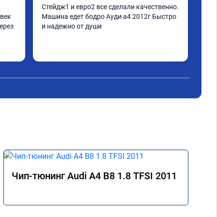
Стейдж1 и евро2 все сделали качественно. 
Дел
век 
Машина едет бодро Ауди а4 2012г Быстро 
Пиш
ерез 
и надежно от души
нор
дел
а по 
 
не 
аз 
Чип-тюнинг Audi A4 B8 1.8 TFSI 2011