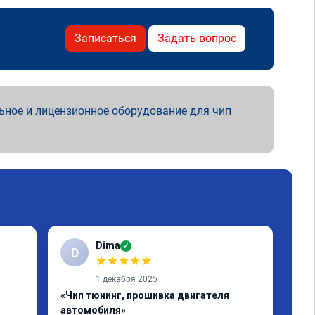
Записаться
Задать вопрос
ьное и лицензионное оборудование для чип
Dima
✓
D
Е
★
★
★
★
★
1 декабря 2025
«Чип тюнинг, прошивка двигателя
«Чи
автомобиля»
отк