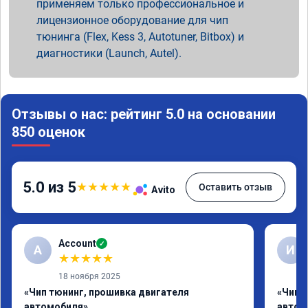
применяем только профессиональное и
лицензионное оборудование для чип
тюнинга (Flex, Kess 3, Autotuner, Bitbox) и
диагностики (Launch, Autel).
Отзывы о нас: рейтинг 5.0 на основании
850 оценок
5.0 из 5
★
★
★
★
★
Оставить отзыв
Avito
Account
✓
A
И
★
★
★
★
★
18 ноября 2025
«Чип тюнинг, прошивка двигателя
«Чип 
автомобиля»
автом