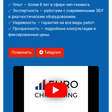
✅ Опыт — более 8 лет в сфере чип-тюнинга.
✅ Экспертность — работаем с современными ЭБУ
и диагностическим оборудованием.
✅ Надежность — гарантия на все виды работ.
✅ Прозрачность — подробные консультации и
фиксированные цены.
Позвонить
Telegram