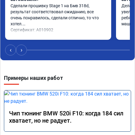
Сделали прошивку Stage 1 на Бмв 318d, 
Делали
результат соответствовал ожиданию, все 
увелич
очень понравилось, сделали отлично, то что 
ребята
хотел.

машина
Сертификат: A010902
‹
›
Примеры наших работ
Чип тюнинг BMW 520i F10: когда 184 сил
хватает, но не радует.