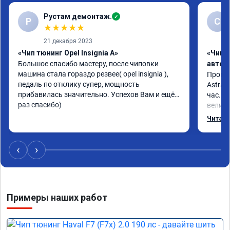
Рустам демонтаж.
✓
Р
С
★
★
★
★
★
21 декабря 2023
«Чип тюнинг Opel Insignia A»
«Чип 
Большое спасибо мастеру, после чиповки 
автом
машина стала гораздо резвее( opel insignia ), 
Произв
педаль по отклику супер, мощность 
Astra J
прибавилась значительно. Успехов Вам и ещё 
час. П
раз спасибо)
велико
плавне
Читать
переда
ускоре
Реком
‹
›
Номер 
Примеры наших работ