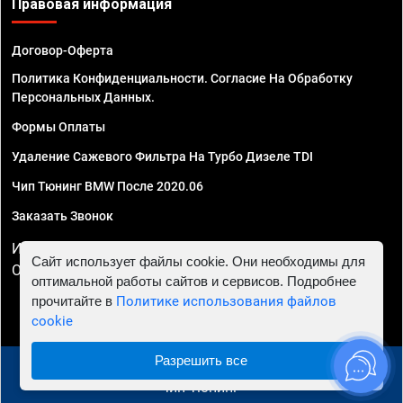
Правовая информация
Договор-Оферта
Политика Конфиденциальности. Согласие На Обработку
Персональных Данных.
Формы Оплаты
Удаление Сажевого Фильтра На Турбо Дизеле TDI
Чип Тюнинг BMW После 2020.06
Заказать Звонок
ИП Смирнов Георгий Павлович. ИНН 781302555843,
Сайт использует файлы cookie. Они необходимы для
ОГРНИП 324470400032610
оптимальной работы сайтов и сервисов. Подробнее
прочитайте в
Политике использования файлов
cookie
Разрешить все
© 2010 - 2026 Чип тюнинг в Сочи - Автосервис "Евро
Чип Тюнинг"