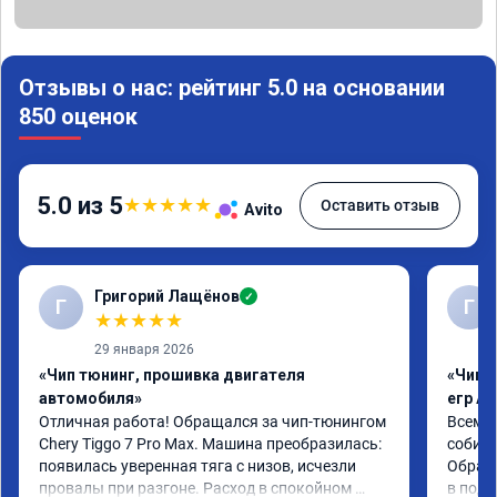
Отзывы о нас: рейтинг 5.0 на основании
850 оценок
5.0 из 5
★
★
★
★
★
Оставить отзыв
Avito
Григорий Лащёнов
✓
Г
Г
★
★
★
★
★
29 января 2026
«Чип тюнинг, прошивка двигателя
«Чип 
автомобиля»
егр Ad
Отличная работа! Обращался за чип-тюнингом 
Всем д
Chery Tiggo 7 Pro Max. Машина преобразилась: 
собира
появилась уверенная тяга с низов, исчезли 
Обрати
провалы при разгоне. Расход в спокойном 
в подр