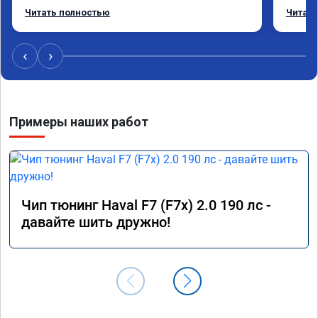
режиме даже немного снизился. Все сделали 
Приеха
Читать полностью
Читать
профессионально, с подробной консультацией. 
готово
Рекомендую всем, кто сомневается.
дали г
своё д
‹
›
Примеры наших работ
Чип тюнинг Haval F7 (F7x) 2.0 190 лс -
давайте шить дружно!