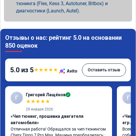
тюнинга (Flex, Kess 3, Autotuner, Bitbox) и
диагностики (Launch, Autel).
Отзывы о нас: рейтинг 5.0 на основании
850 оценок
5.0 из 5
★
★
★
★
★
Оставить отзыв
Avito
Григорий Лащёнов
✓
Г
Г
★
★
★
★
★
29 января 2026
«Чип тюнинг, прошивка двигателя
«Чип 
автомобиля»
егр Ad
Отличная работа! Обращался за чип-тюнингом 
Всем д
Chery Tiggo 7 Pro Max. Машина преобразилась: 
собира