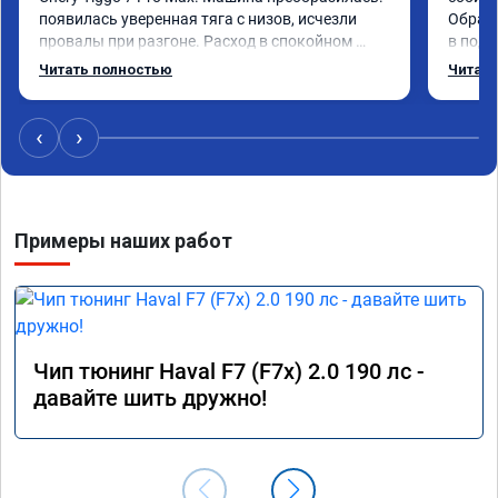
появилась уверенная тяга с низов, исчезли 
Обрати
провалы при разгоне. Расход в спокойном 
в подр
режиме даже немного снизился. Все сделали 
Приеха
Читать полностью
Читать
профессионально, с подробной консультацией. 
готово
Рекомендую всем, кто сомневается.
дали г
своё д
‹
›
Примеры наших работ
Чип тюнинг Haval F7 (F7x) 2.0 190 лс -
давайте шить дружно!