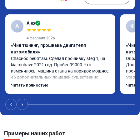
Alex
✓
A
К
★
★
★
★
★
4 февраля 2026
«Чип тюнинг, прошивка двигателя
«Чип 
автомобиля»
автом
Спасибо ребятам. Сделал прошивку steg 1, на 
Обрати
kia mohave 2021 год. Пробег 99000.Что 
Долго 
изменилось, машина стала на порядок мощнее, 
прокон
45 дополнительных лошадей существенно 
Stage 
чувствуется и соответственно крутящего 
с сохр
Читать полностью
Читать
момента. Значительно упал расход, был в 
Машина
среднем 15 город, уже три дня катаюсь, держит 
получи
12-12.5. Коробка перестала подпинывать при 
прибав
‹
›
наборе скорости. Педаль газа более 
обгоны
отзывчевее. В целом, я очень доволен.!
понра
прошив
похоже
Примеры наших работ
прошив
эконом