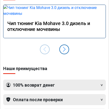
сэконо
давать
прошив
Рекоме
Чип тюнинг Kia Mohave 3.0 дизель и
А0110
отключение мочевины
Наши преимущества
100% возврат денег
Оплата после проверки