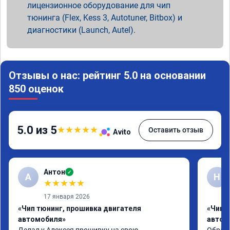
лицензионное оборудование для чип
тюнинга (Flex, Kess 3, Autotuner, Bitbox) и
диагностики (Launch, Autel).
Отзывы о нас: рейтинг 5.0 на основании
850 оценок
5.0 из 5
★
★
★
★
★
Оставить отзыв
Avito
Антон
✓
А
Н
★
★
★
★
★
17 января 2026
«Чип тюнинг, прошивка двигателя
«Чип 
автомобиля»
автом
Делал у Алексея прошивку на свою 
Обрати