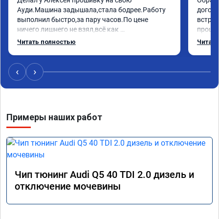
Ауди.Машина задышала,стала бодрее.Работу 
догово
выполнил быстро,за пару часов.По цене 
встрет
ничего лишнего не взял,всё как 
прошил
договаривались заранее.После работы 
Арман 
Читать полностью
Читать
возникали вопросы,всегда консультировал и 
летела
был на связи.Теперь знаю,куда ехать в случае 
Арману
поломки авто.Однозначно рекомендую 
машина
‹
›
Алексея как грамотного специалиста!
вам!!!!!
Примеры наших работ
Чип тюнинг Audi Q5 40 TDI 2.0 дизель и
отключение мочевины