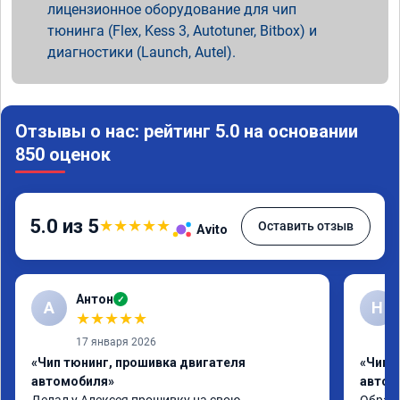
лицензионное оборудование для чип
тюнинга (Flex, Kess 3, Autotuner, Bitbox) и
диагностики (Launch, Autel).
Отзывы о нас: рейтинг 5.0 на основании
850 оценок
5.0 из 5
★
★
★
★
★
Оставить отзыв
Avito
Антон
✓
А
Н
★
★
★
★
★
17 января 2026
«Чип тюнинг, прошивка двигателя
«Чип 
автомобиля»
автом
Делал у Алексея прошивку на свою 
Обрати