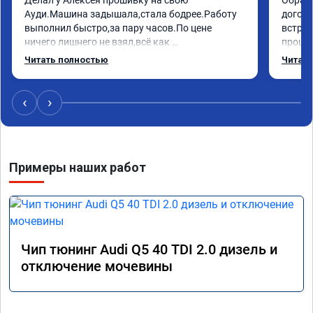
Ауди.Машина задышала,стала бодрее.Работу 
догово
выполнил быстро,за пару часов.По цене 
встрет
ничего лишнего не взял,всё как 
прошил
договаривались заранее.После работы 
Арман 
Читать полностью
Читать
возникали вопросы,всегда консультировал и 
летела
был на связи.Теперь знаю,куда ехать в случае 
Арману
поломки авто.Однозначно рекомендую 
машина
‹
›
Алексея как грамотного специалиста!
вам!!!!!
Примеры наших работ
Чип тюнинг Audi Q5 40 TDI 2.0 дизель и
отключение мочевины