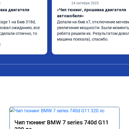
5
24 октября 2025
ивка двигателя
«Чип тюнинг, прошивка двигателя
автомобиля»
ge 1 на Бмв 318d, 
Делали на бмв х7, отключение мочеви
вовал ожиданию, все 
увеличение мощности. Были моменты,
делали отлично, то 
ребята решили их. Результатом довол
машина поехала), спасибо.
2
Чип тюнинг BMW 7 series 740d G11