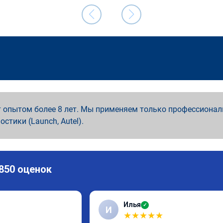
 опытом более 8 лет. Мы применяем только профессионал
ностики (Launch, Autel).
 850 оценок
Илья
✓
И
★
★
★
★
★