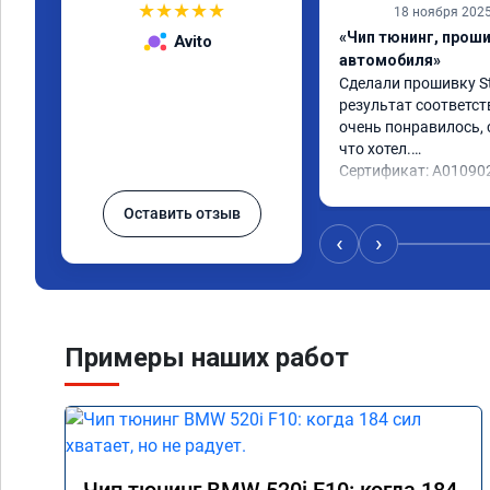
★
★
★
★
★
18 ноября 202
«Чип тюнинг, прош
Avito
автомобиля»
Сделали прошивку Sta
результат соответст
очень понравилось, с
что хотел.

Сертификат: A01090
Оставить отзыв
‹
›
Примеры наших работ