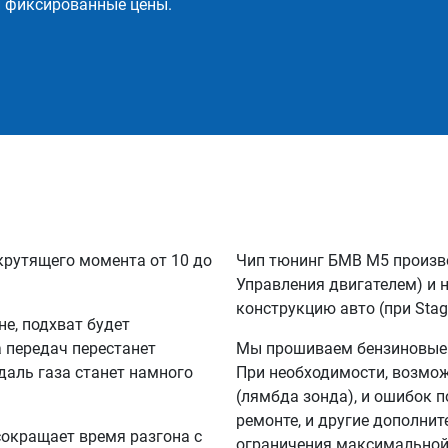
и фиксированные цены.
крутящего момента от 10 до
Чип тюнинг БМВ M5 произв
Управления двигателем) и 
конструкцию авто (при Stag
не, подхват будет
а передач перестанет
Мы прошиваем бензиновые и
едаль газа станет намного
При необходимости, возмо
(лямбда зонда), и ошибок п
ремонте, и другие дополни
сокращает время разгона с
ограничения максимальной 