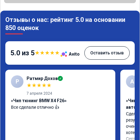
Отзывы о нас: рейтинг 5.0 на основании
850 оценок
5.0 из 5
★
★
★
★
★
Оставить отзыв
Avito
Ратмир Дохов
✓
Р
A
★
★
★
★
★
7 апреля 2024
«Чип тюнинг BMW X4 F26»
«Чип 
Все сделали отлично 👍
автом
Сделал
резуль
очень 
хотел.

Сертиф