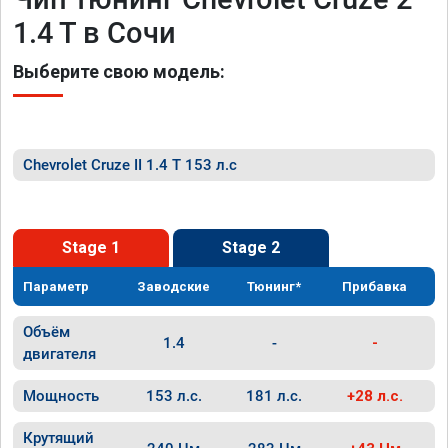
1.4 T в Сочи
Выберите свою модель:
Chevrolet Cruze II 1.4 T 153 л.с
Stage 1
Stage 2
Параметр
Заводские
Тюнинг*
Прибавка
Объём
1.4
-
-
двигателя
Мощность
153 л.с.
181 л.с.
+28 л.с.
Крутящий