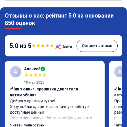
Отзывы о нас: рейтинг 5.0 на основании
850 оценок
5.0 из 5
★
★
★
★
★
Оставить отзыв
Avito
Алексей
✓
А
А
★
★
★
★
★
10 мая 2025
«Чип тюнинг, прошивка двигателя
«Чип 
автомобиля»
автом
Доброго времени суток!

Прошил
Хочу поблагодарить за отличную работу и 
поколе
доступные ценны!

разниц
Делал прошивку в Ростове на Дону, на авто 
реагир
шевроле круз 1.8 (141 л.с)с акпп 2013г.в.

спокой
Читать полностью
Читать