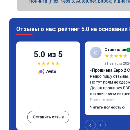
тюнинга (Flex, Kess 3, Autotuner, Bitbox) и диаг
Отзывы о нас: рейтинг 5.0 на основании
Станислав
✓
С
5.0 из 5
★
★
★
★
★
★
★
★
★
★
31 августа 202
«Прошивка Евро 2 C
Avito
Редко пишу отзывы.

Но тут прям не сдерж
Делал прошивку ЕВР
отключением вихревы
Красногрске.

Все прошло отлично,
Читать полностью
упал,провалы изчезл
Оставить отзыв
двигатель работал п
удаления вихревых з
‹
›
режиме,но и до удале