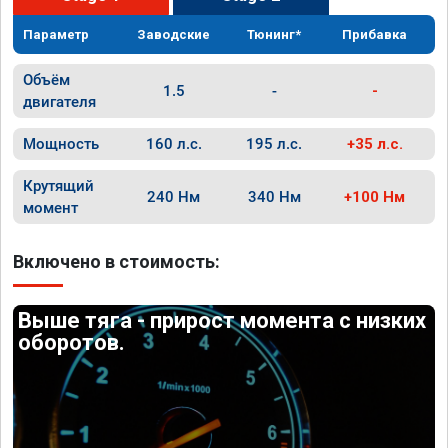
Параметр
Заводские
Тюнинг*
Прибавка
Объём
1.5
-
-
двигателя
Мощность
160 л.с.
195 л.с.
+35 л.с.
Крутящий
240 Нм
340 Нм
+100 Нм
момент
Включено в стоимость:
Выше тяга - прирост момента с низких
оборотов.