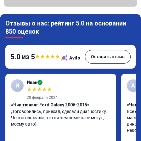
Отзывы о нас: рейтинг 5.0 на основании
850 оценок
5.0 из 5
★
★
★
★
★
Оставить отзыв
Avito
Иван
✓
И
А
★
★
★
★
★
28 февраля 2024
«Чип тюнинг Ford Galaxy 2006-2015»
«Чип 
Договорились, приехал, сделали диагностику. 
Все от
Честно сказали, что ни чем помочь не могут, 
мастер
моему авто)
динами
Реком