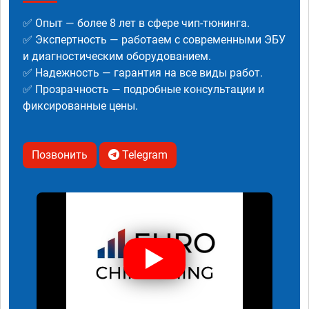
✅ Опыт — более 8 лет в сфере чип-тюнинга.
✅ Экспертность — работаем с современными ЭБУ
и диагностическим оборудованием.
✅ Надежность — гарантия на все виды работ.
✅ Прозрачность — подробные консультации и
фиксированные цены.
Позвонить
Telegram