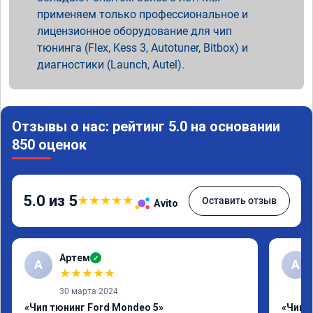
применяем только профессиональное и
лицензионное оборудование для чип
тюнинга (Flex, Kess 3, Autotuner, Bitbox) и
диагностики (Launch, Autel).
Отзывы о нас: рейтинг 5.0 на основании
850 оценок
5.0 из 5
★
★
★
★
★
Оставить отзыв
Avito
Артем
✓
А
А
★
★
★
★
★
30 марта 2024
«Чип тюнинг Ford Mondeo 5»
«Чип т