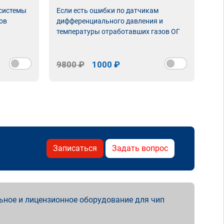
 системы
Если есть ошибки по датчикам
Впу
ов
дифференциального давления и
неи
температуры отработавших газов ОГ
9800 ₽
1000 ₽
98
Записаться
Задать вопрос
ьное и лицензионное оборудование для чип