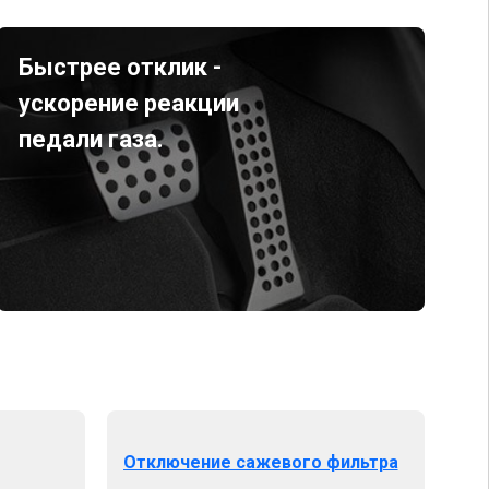
Быстрее отклик -
ускорение реакции
педали газа.
Отключение сажевого фильтра
От