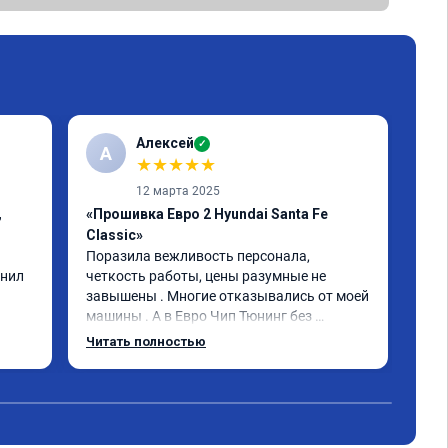
Алексей
✓
А
К
★
★
★
★
★
12 марта 2025
,
«Прошивка Евро 2 Hyundai Santa Fe
«Пр
Classic»
Спа
быс
Поразила вежливость персонала, 
опи
нил 
четкость работы, цены разумные не 
вып
завышены . Многие отказывались от моей 
Маш
машины . А в Евро Чип Тюнинг без 
обе
проблем прошили мою машину. 
Читать полностью
Чит
дан
Обращайтесь не пожалеете!