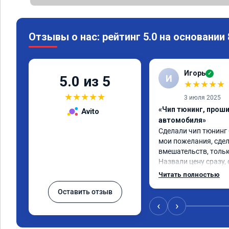
Отзывы о нас: рейтинг 5.0 на основании
Игорь
✓
И
5.0 из 5
★
★
★
★
★
★
★
★
★
★
3 июля 2025
«Чип тюнинг, прош
Avito
автомобиля»
Сделали чип тюнинг С
мои пожелания, сдел
вмешательств, тольк
Назвали цену сразу, 
окончании работ без
Читать полностью
Александр профи сво
Оставить отзыв
ответил на все мои в
качественно сделал 
‹
›
большое и процветан