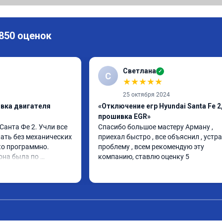
 850 оценок
Светлана
✓
С
★
★
★
★
★
25 октября 2024
ивка двигателя
«Отключение егр Hyundai Santa Fe 2
прошивка EGR»
анта Фе 2. Учли все 
Спасибо большое мастеру Арману , 
ать без механических 
приехал быстро , все объяснил , устра
о программно. 
проблему , всем рекомендую эту 
она была по 
компанию, ставлю оценку 5
 изменений. 
его дела, спокойно 
опросы и 
работу. Спасибо 
ия сервису!!!