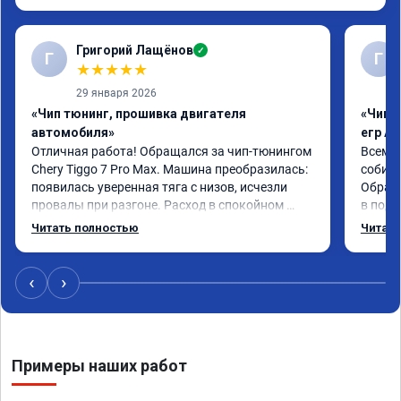
Григорий Лащёнов
✓
Г
Г
★
★
★
★
★
29 января 2026
«Чип тюнинг, прошивка двигателя
«Чип 
автомобиля»
егр Ad
Отличная работа! Обращался за чип-тюнингом 
Всем д
Chery Tiggo 7 Pro Max. Машина преобразилась: 
собира
появилась уверенная тяга с низов, исчезли 
Обрати
провалы при разгоне. Расход в спокойном 
в подр
режиме даже немного снизился. Все сделали 
Приеха
Читать полностью
Читать
профессионально, с подробной консультацией. 
готово
Рекомендую всем, кто сомневается.
дали г
своё д
‹
›
Примеры наших работ