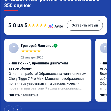
850 оценок
5.0 из 5
★
★
★
★
★
Оставить отзыв
Avito
Григорий Лащёнов
✓
Г
Г
★
★
★
★
★
29 января 2026
«Чип тюнинг, прошивка двигателя
«Чип 
автомобиля»
егр Ad
Отличная работа! Обращался за чип-тюнингом 
Всем д
Chery Tiggo 7 Pro Max. Машина преобразилась: 
собира
появилась уверенная тяга с низов, исчезли 
Обрати
провалы при разгоне. Расход в спокойном 
в подр
режиме даже немного снизился. Все сделали 
Приеха
Читать полностью
Читать
профессионально, с подробной консультацией. 
готово
Рекомендую всем, кто сомневается.
дали г
своё д
‹
›