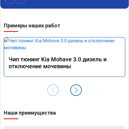
наборе скорости. Педаль газа более 
обгоны
отзывчевее. В целом, я очень доволен.!
понра
прошив
похоже
Примеры наших работ
прошив
эконом
сэконо
давать
прошив
Рекоме
Чип тюнинг Kia Mohave 3.0 дизель и
А0110
отключение мочевины
Наши преимущества