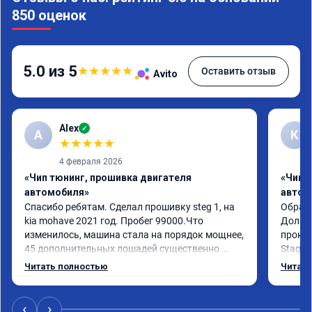
850 оценок
5.0 из 5
★
★
★
★
★
Оставить отзыв
Avito
Alex
✓
A
К
★
★
★
★
★
4 февраля 2026
«Чип тюнинг, прошивка двигателя
«Чип 
автомобиля»
автом
Спасибо ребятам. Сделал прошивку steg 1, на 
Обрати
kia mohave 2021 год. Пробег 99000.Что 
Долго 
изменилось, машина стала на порядок мощнее, 
прокон
45 дополнительных лошадей существенно 
Stage 
чувствуется и соответственно крутящего 
с сохр
Читать полностью
Читать
момента. Значительно упал расход, был в 
Машина
среднем 15 город, уже три дня катаюсь, держит 
получи
12-12.5. Коробка перестала подпинывать при 
прибав
‹
›