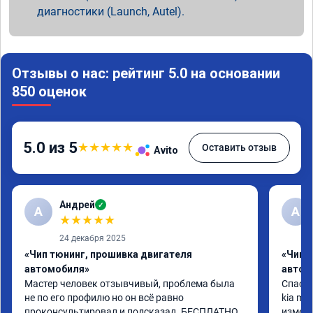
диагностики (Launch, Autel).
Отзывы о нас: рейтинг 5.0 на основании
850 оценок
5.0 из 5
★
★
★
★
★
Оставить отзыв
Avito
Андрей
✓
А
A
★
★
★
★
★
24 декабря 2025
«Чип тюнинг, прошивка двигателя
«Чип 
автомобиля»
автом
Мастер человек отзывчивый, проблема была 
Спасиб
не по его профилю но он всё равно 
kia mo
проконсультировал и подсказал. БЕСПЛАТНО. 
измени