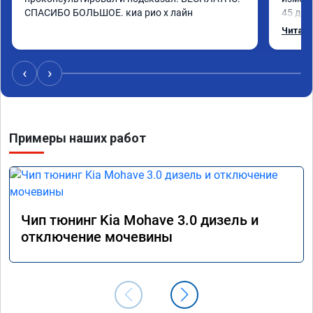
СПАСИБО БОЛЬШОЕ. киа рио х лайн
45 доп
чувств
Читать
момент
средне
12-12.
‹
›
наборе
отзывч
Примеры наших работ
Чип тюнинг Kia Mohave 3.0 дизель и
отключение мочевины