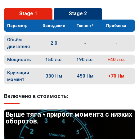
Stage 1
Stage 2
Параметр
Заводские
Тюнинг*
Прибавка
Объём
2.0
-
-
двигателя
Мощность
150 л.с.
190 л.с.
+40 л.с.
Крутящий
380 Нм
450 Нм
+70 Нм
момент
Включено в стоимость:
Выше тяга - прирост момента с низких
оборотов.