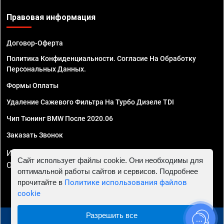
Правовая информация
Договор-Оферта
Политика Конфиденциальности. Согласие На Обработку
Персональных Данных.
Формы Оплаты
Удаление Сажевого Фильтра На Турбо Дизеле TDI
Чип Тюнинг BMW После 2020.06
Заказать Звонок
ИП Смирнов Георгий Павлович. ИНН 781302555843,
Сайт использует файлы cookie. Они необходимы для
ОГРНИП 324470400032610
оптимальной работы сайтов и сервисов. Подробнее
прочитайте в
Политике использования файлов
cookie
Разрешить все
© 2010 - 2026 Чип тюнинг в Сочи - Автосервис "Евро