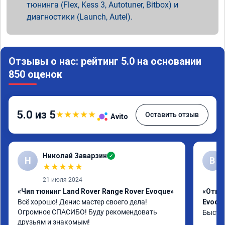
тюнинга (Flex, Kess 3, Autotuner, Bitbox) и
диагностики (Launch, Autel).
Отзывы о нас: рейтинг 5.0 на основании
850 оценок
5.0 из 5
★
★
★
★
★
Оставить отзыв
Avito
Николай Заварзин
✓
Н
В
★
★
★
★
★
21 июля 2024
«Чип тюнинг Land Rover Range Rover Evoque»
«Отклю
Всё хорошо! Денис мастер своего дела! 
Evoqu
Огромное СПАСИБО! Буду рекомендовать 
Быстро
друзьям и знакомым!