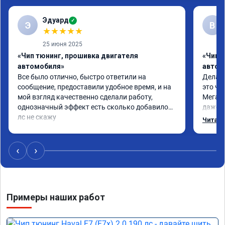
Эдуард
✓
Э
В
★
★
★
★
★
25 июня 2025
«Чип тюнинг, прошивка двигателя
«Чип т
автомобиля»
автом
Все было отлично, быстро ответили на 
Делал 
сообщение, предоставили удобное время, и на 
это чт
мой взгляд качественно сделали работу, 
Мега п
однозначный эффект есть сколько добавилось 
даже с
лс не скажу
одно с
Читать
еще по
в вост
‹
›
Примеры наших работ