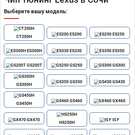
Выберите вашу модель:
ES200
ES250
CT200H
ES300H
ES330
ES350
GS200T
GS250
GS300
GS350
GS430
GS300H
GS460
GX460
GS450H
GX470
IS F
HS250H