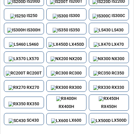
IS200D
IS200T
IS220D
IS250
IS300
IS300C
IS300H
IS350
LS430
LS460
LX450D
LX470
LX570
NX200
NX300
RC200T
RC300
RC350
RX270
RX300
RX330
RX350
RX400H
RX450H
SC430
LX600
LX500D